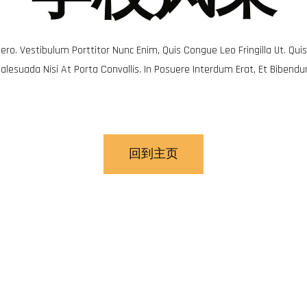
ero. Vestibulum Porttitor Nunc Enim, Quis Congue Leo Fringilla Ut. Qui
alesuada Nisi At Porta Convallis. In Posuere Interdum Erat, Et Bibendu
回到主页