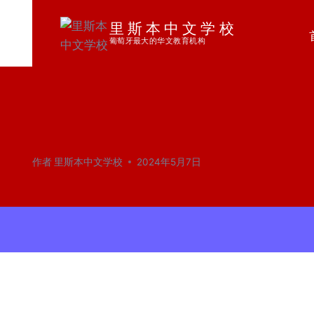
跳
里斯本中文学校
到
葡萄牙最大的华文教育机构
内
容
作者
里斯本中文学校
2024年5月7日